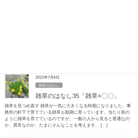
2021年7月27日
雑草のはなし
「雑草害~誰も気づいていない身近
な環境問題~」を読む
雑草の本 大学院のときにお世話になった宇都宮大学の小笠原先生
が2021年7月に本を出されました。小笠原勝著「雑草害~誰も気づ
いていない身近な環境問題~」、幻冬舎ルネッサンス新書です。大
学を訪れた際に1冊頂いたので早速、読 […]
2021年7月6日
雑草のはなし
雑草のはなし35「雑草×〇〇」
雑草を見つめ直す 雑草が一気に大きくなる時期になりました。事
務所の軒下で育てている雑草も順調に育っています。当たり前の
ように雑草を育てているのですが、一般の人から見ると普通なの
か、異常なのか、たまにそんなことを考えます。 […]