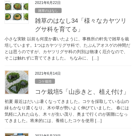
2021年6月22日
雑草のはなし
雑草のはなし34「様々なカヤツリ
グサ科を育てる」
小さな実験 以前も何度か書いたように、事務所の軒先で雑草を栽
培しています。1つはカヤツリグサ科で、たぶんアオスゲの仲間だ
とは思うのですが、カヤツリグサ科の判別は物凄く厄介なので、
そこは触れずに育ててきました。 ちなみに、 […]
2021年6月14日
コケ栽培
コケ栽培5「山歩きと、植え付け」
初夏 最近はだいぶ暑くなってきました。コケを採取している山の
緑もかなり濃くなり、木や草が勢いよく伸びていました。 春には
気軽に入れた山も、木々が生い茂り、奥まで行くのが困難になっ
てきました。将来的には、養殖したコケを使用 […]
2021年5月23日