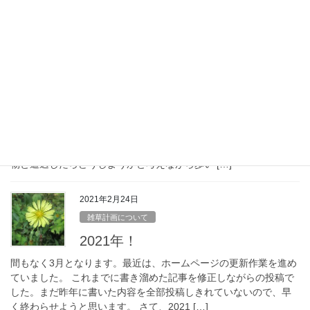
事態宣言が3月21日に解除となる一方で、罹患者が増加している宮
城県では独自の宣言を行うとかで、まだ […]
2021年2月26日
コケ栽培
コケ栽培2「山を探索」
身近なところから これから使用する予定のコケや木の苗木がどう
なっているかを探索してきました。ちなみに、探索した山林につ
いては、事前に所有者の方の許可を得ています。 イノシシや小動
物と遭遇したらどうしようかと考えながら歩い […]
2021年2月24日
雑草計画について
2021年！
間もなく3月となります。最近は、ホームページの更新作業を進め
ていました。 これまでに書き溜めた記事を修正しながらの投稿で
した。まだ昨年に書いた内容を全部投稿しきれていないので、早
く終わらせようと思います。 さて、2021 […]