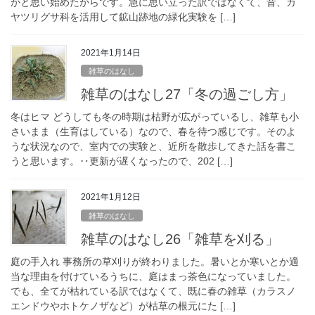
かと思い始めたからです。急に思い立った訳ではなくて、昔、カ
ヤツリグサ科を活用して鉱山跡地の緑化実験を […]
2021年1月14日
雑草のはなし
雑草のはなし27「冬の過ごし方」
冬はヒマ どうしても冬の時期は枯野が広がっているし、雑草も小
さいまま（生育はしている）なので、春を待つ感じです。そのよ
うな状況なので、室内での実験と、近所を散歩してきた話を書こ
うと思います。‥更新が遅くなったので、202 […]
2021年1月12日
雑草のはなし
雑草のはなし26「雑草を刈る」
庭の手入れ 事務所の草刈りが終わりました。暑いとか寒いとか適
当な理由を付けているうちに、庭はまっ茶色になっていました。
でも、全てが枯れている訳ではなくて、既に春の雑草（カラスノ
エンドウやホトケノザなど）が枯草の根元にた […]