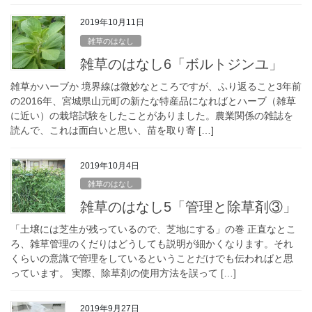
2019年10月11日
雑草のはなし
雑草のはなし6「ボルトジンユ」
雑草かハーブか 境界線は微妙なところですが、ふり返ること3年前
の2016年、宮城県山元町の新たな特産品になればとハーブ（雑草
に近い）の栽培試験をしたことがありました。農業関係の雑誌を
読んで、これは面白いと思い、苗を取り寄 […]
2019年10月4日
雑草のはなし
雑草のはなし5「管理と除草剤③」
「土壌には芝生が残っているので、芝地にする」の巻 正直なとこ
ろ、雑草管理のくだりはどうしても説明が細かくなります。それ
くらいの意識で管理をしているということだけでも伝わればと思
っています。 実際、除草剤の使用方法を誤って […]
2019年9月27日