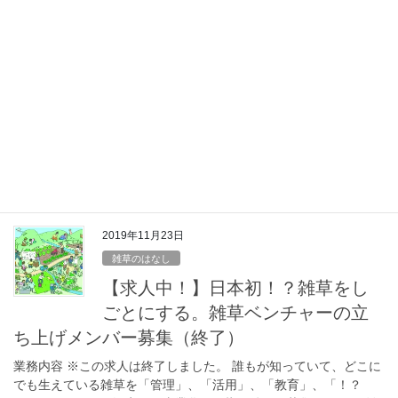
2019年11月24日
イベント
【終了】東北をきっかけからはじ
める〜GRA×ふらっとーほく×きっ
かけ食堂〜
おしらせ 以下の内容でイベントを開催することになりました。雑
草の話もしようと思っています。お時間のある方はぜひどうぞ！
概要 このイベントでは、東北の地域に様々な形で関わる「地域
人」が、地域の魅力や語りたいこ とを語りま […]
2019年11月23日
雑草のはなし
【求人中！】日本初！？雑草をし
ごとにする。雑草ベンチャーの立
ち上げメンバー募集（終了）
業務内容 ※この求人は終了しました。 誰もが知っていて、どこに
でも生えている雑草を「管理」、「活用」、「教育」、「！？