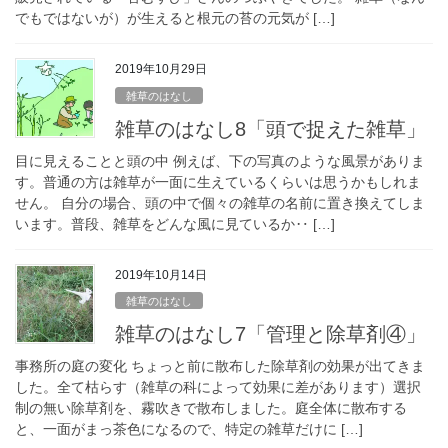
でもではないが）が生えると根元の苔の元気が […]
2019年10月29日
雑草のはなし
雑草のはなし8「頭で捉えた雑草」
目に見えることと頭の中 例えば、下の写真のような風景がありま
す。普通の方は雑草が一面に生えているくらいは思うかもしれま
せん。 自分の場合、頭の中で個々の雑草の名前に置き換えてしま
います。普段、雑草をどんな風に見ているか‥ […]
2019年10月14日
雑草のはなし
雑草のはなし7「管理と除草剤④」
事務所の庭の変化 ちょっと前に散布した除草剤の効果が出てきま
した。全て枯らす（雑草の科によって効果に差があります）選択
制の無い除草剤を、霧吹きで散布しました。庭全体に散布する
と、一面がまっ茶色になるので、特定の雑草だけに […]