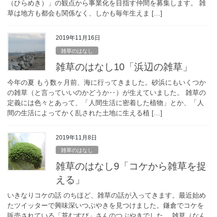
（ひらめき）」の観点から事業化を目指す仲間を募集します。 雑
草は地方も都会も関係なく、しかも毎年生えま […]
2019年11月16日
雑草のはなし
雑草のはなし10「浜辺の雑草」
今年の夏 もう数ヶ月前、海に行ってきました。砂浜にもいくつか
の雑草（と言っていいのかどうか‥）が生えていました。 雑草の
定義には色々とあって、「人間生活に密着した植物」とか、「人
間の生活によってかく乱された土地に生える植 […]
2019年11月8日
雑草のはなし
雑草のはなし9「コケから雑草を捉
える」
いきなりコケの話 のちほど、雑草の話が入ってきます。最近始め
たツイッターで興味深いつぶやきを見つけました。鎌倉でコケを
販売されている「苔むすび」さんのつぶやきでした。 雑草（なん