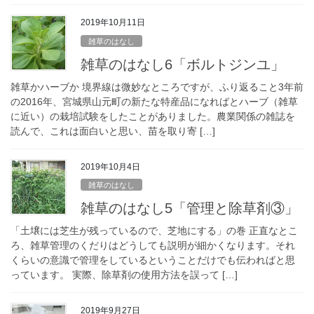
2019年10月11日
雑草のはなし
雑草のはなし6「ボルトジンユ」
雑草かハーブか 境界線は微妙なところですが、ふり返ること3年前
の2016年、宮城県山元町の新たな特産品になればとハーブ（雑草
に近い）の栽培試験をしたことがありました。農業関係の雑誌を
読んで、これは面白いと思い、苗を取り寄 […]
2019年10月4日
雑草のはなし
雑草のはなし5「管理と除草剤③」
「土壌には芝生が残っているので、芝地にする」の巻 正直なとこ
ろ、雑草管理のくだりはどうしても説明が細かくなります。それ
くらいの意識で管理をしているということだけでも伝わればと思
っています。 実際、除草剤の使用方法を誤って […]
2019年9月27日