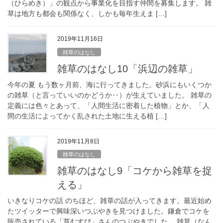
（ひらめき）」の観点から事業化を目指す仲間を募集します。 雑
草は地方も都会も関係なく、しかも毎年生えま […]
2019年11月16日
雑草のはなし
雑草のはなし10「浜辺の雑草」
今年の夏 もう数ヶ月前、海に行ってきました。砂浜にもいくつか
の雑草（と言っていいのかどうか‥）が生えていました。 雑草の
定義には色々とあって、「人間生活に密着した植物」とか、「人
間の生活によってかく乱された土地に生える植 […]
2019年11月8日
雑草のはなし
雑草のはなし9「コケから雑草を捉
える」
いきなりコケの話 のちほど、雑草の話が入ってきます。最近始め
たツイッターで興味深いつぶやきを見つけました。鎌倉でコケを
販売されている「苔むすび」さんのつぶやきでした。 雑草（なん