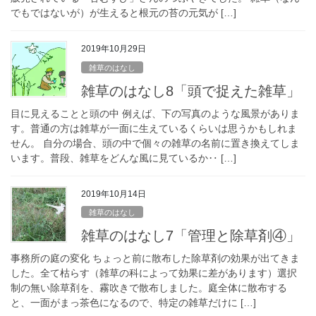
でもではないが）が生えると根元の苔の元気が […]
2019年10月29日
雑草のはなし
雑草のはなし8「頭で捉えた雑草」
目に見えることと頭の中 例えば、下の写真のような風景がありま
す。普通の方は雑草が一面に生えているくらいは思うかもしれま
せん。 自分の場合、頭の中で個々の雑草の名前に置き換えてしま
います。普段、雑草をどんな風に見ているか‥ […]
2019年10月14日
雑草のはなし
雑草のはなし7「管理と除草剤④」
事務所の庭の変化 ちょっと前に散布した除草剤の効果が出てきま
した。全て枯らす（雑草の科によって効果に差があります）選択
制の無い除草剤を、霧吹きで散布しました。庭全体に散布する
と、一面がまっ茶色になるので、特定の雑草だけに […]