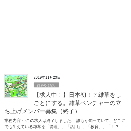
2019年11月24日
イベント
【終了】東北をきっかけからはじ
める〜GRA×ふらっとーほく×きっ
かけ食堂〜
おしらせ 以下の内容でイベントを開催することになりました。雑
草の話もしようと思っています。お時間のある方はぜひどうぞ！
概要 このイベントでは、東北の地域に様々な形で関わる「地域
人」が、地域の魅力や語りたいこ とを語りま […]
2019年11月23日
雑草のはなし
【求人中！】日本初！？雑草をし
ごとにする。雑草ベンチャーの立
ち上げメンバー募集（終了）
業務内容 ※この求人は終了しました。 誰もが知っていて、どこに
でも生えている雑草を「管理」、「活用」、「教育」、「！？