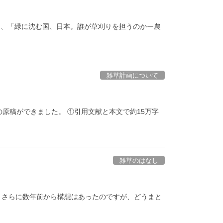
ルは、「緑に沈む国、日本。誰が草刈りを担うのかー農
雑草計画について
原稿ができました。 ①引用文献と本文で約15万字
雑草のはなし
た。さらに数年前から構想はあったのですが、どうまと