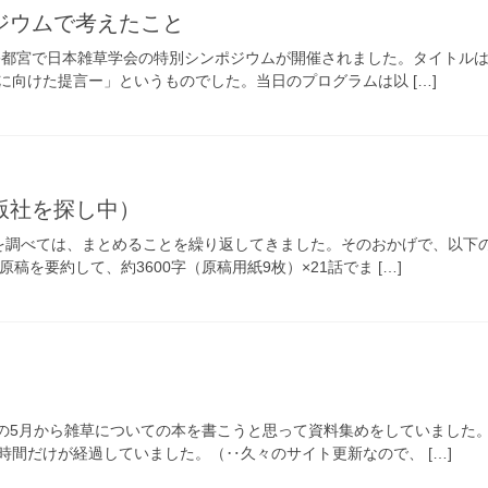
ジウムで考えたこと
⽇に、宇都宮で日本雑草学会の特別シンポジウムが開催されました。タイト
に向けた提言ー」というものでした。当日のプログラムは以 […]
版社を探し中）
を調べては、まとめることを繰り返してきました。そのおかげで、以下の
稿を要約して、約3600字（原稿用紙9枚）×21話でま […]
2年の5月から雑草についての本を書こうと思って資料集めをしていまし
時間だけが経過していました。（‥久々のサイト更新なので、 […]