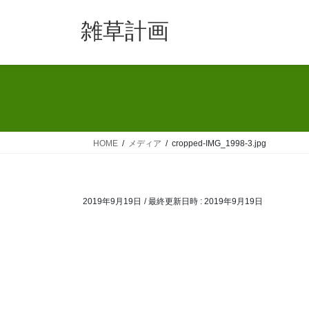
コ
ナ
ン
ビ
雑草計画
テ
ゲ
ン
ー
ツ
シ
へ
ョ
ス
ン
キ
に
ッ
移
HOME
メディア
cropped-IMG_1998-3.jpg
プ
動
2019年9月19日
/ 最終更新日時 :
2019年9月19日