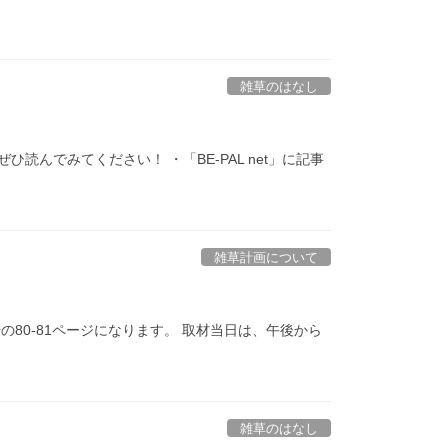
雑草のはなし
読んでみてください！ ・「BE-PAL net」に記事
雑草計画について
の80-81ページになります。 取材当日は、午後から
雑草のはなし