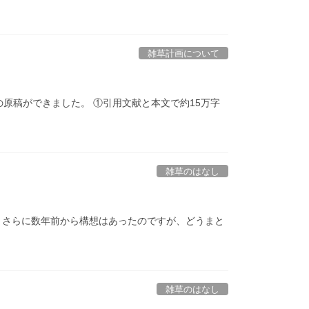
雑草計画について
原稿ができました。 ①引用文献と本文で約15万字
雑草のはなし
た。さらに数年前から構想はあったのですが、どうまと
雑草のはなし