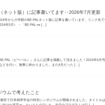
AL（ネット版）に記事書いてます‥2026年7月更新
24年から小学館のBE-PALネット版に記事を書いています。リンク先でぜひ
年5月） ・「BE-PAL ne […]
E-PAL（ビーパル）』さんに記事を掲載して頂きました！2024年6月号
どを行い、無事に終わりました。まだ4月だった […]
ジウムで考えたこと
⽇に、宇都宮で日本雑草学会の特別シンポジウムが開催されました。タイト
に向けた提言ー」というものでした。当日のプログラムは以 […]