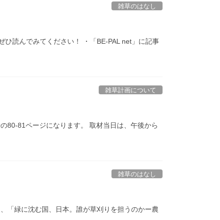
雑草のはなし
読んでみてください！ ・「BE-PAL net」に記事
雑草計画について
の80-81ページになります。 取材当日は、午後から
雑草のはなし
ルは、「緑に沈む国、日本。誰が草刈りを担うのかー農