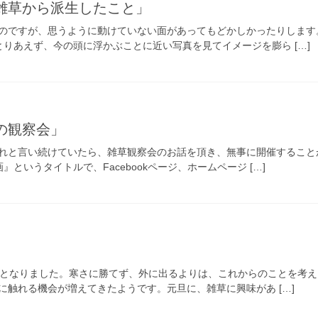
「雑草から派生したこと」
のですが、思うように動けていない面があってもどかしかったりします
とりあえず、今の頭に浮かぶことに近い写真を見てイメージを膨ら […]
の観察会」
れと言い続けていたら、雑草観察会のお話を頂き、無事に開催することが
というタイトルで、Facebookページ、ホームページ […]
月となりました。寒さに勝てず、外に出るよりは、これからのことを考え
に触れる機会が増えてきたようです。元旦に、雑草に興味があ […]