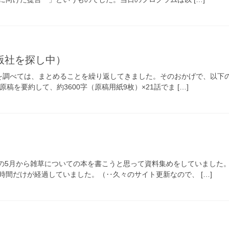
版社を探し中）
を調べては、まとめることを繰り返してきました。そのおかげで、以下の
稿を要約して、約3600字（原稿用紙9枚）×21話でま […]
2年の5月から雑草についての本を書こうと思って資料集めをしていまし
時間だけが経過していました。（‥久々のサイト更新なので、 […]