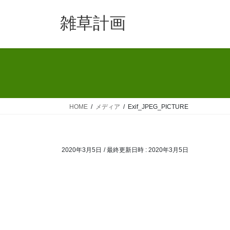
コ
ナ
ン
ビ
雑草計画
テ
ゲ
ン
ー
ツ
シ
へ
ョ
ス
ン
キ
に
ッ
移
HOME
メディア
Exif_JPEG_PICTURE
プ
動
2020年3月5日
/ 最終更新日時 :
2020年3月5日