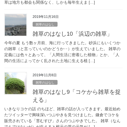
草は地方も都会も関係なく、しかも毎年生えま […]
2019年11月16日
雑草のはなし
雑草のはなし10「浜辺の雑草」
今年の夏 もう数ヶ月前、海に行ってきました。砂浜にもいくつか
の雑草（と言っていいのかどうか‥）が生えていました。 雑草の
定義には色々とあって、「人間生活に密着した植物」とか、「人
間の生活によってかく乱された土地に生える植 […]
2019年11月8日
雑草のはなし
雑草のはなし9「コケから雑草を捉
える」
いきなりコケの話 のちほど、雑草の話が入ってきます。最近始め
たツイッターで興味深いつぶやきを見つけました。鎌倉でコケを
販売されている「苔むすび」さんのつぶやきでした。 雑草（なん
でもではないが）が生えると根元の苔の元気が […]