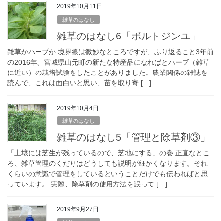
2019年10月11日
雑草のはなし
雑草のはなし6「ボルトジンユ」
雑草かハーブか 境界線は微妙なところですが、ふり返ること3年前
の2016年、宮城県山元町の新たな特産品になればとハーブ（雑草
に近い）の栽培試験をしたことがありました。農業関係の雑誌を
読んで、これは面白いと思い、苗を取り寄 […]
2019年10月4日
雑草のはなし
雑草のはなし5「管理と除草剤③」
「土壌には芝生が残っているので、芝地にする」の巻 正直なとこ
ろ、雑草管理のくだりはどうしても説明が細かくなります。それ
くらいの意識で管理をしているということだけでも伝わればと思
っています。 実際、除草剤の使用方法を誤って […]
2019年9月27日