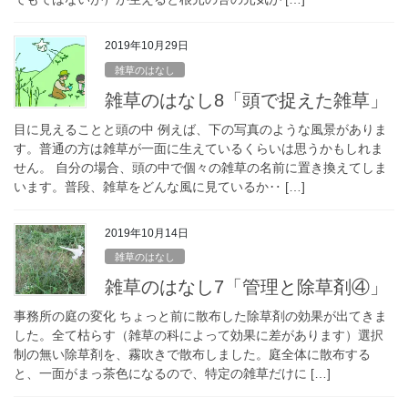
2019年10月29日
雑草のはなし
雑草のはなし8「頭で捉えた雑草」
目に見えることと頭の中 例えば、下の写真のような風景がありま
す。普通の方は雑草が一面に生えているくらいは思うかもしれま
せん。 自分の場合、頭の中で個々の雑草の名前に置き換えてしま
います。普段、雑草をどんな風に見ているか‥ […]
2019年10月14日
雑草のはなし
雑草のはなし7「管理と除草剤④」
事務所の庭の変化 ちょっと前に散布した除草剤の効果が出てきま
した。全て枯らす（雑草の科によって効果に差があります）選択
制の無い除草剤を、霧吹きで散布しました。庭全体に散布する
と、一面がまっ茶色になるので、特定の雑草だけに […]