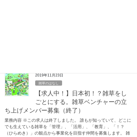
イベント
【終了】東北をきっかけからはじ
める〜GRA×ふらっとーほく×きっ
かけ食堂〜
おしらせ 以下の内容でイベントを開催することになりました。雑
草の話もしようと思っています。お時間のある方はぜひどうぞ！
概要 このイベントでは、東北の地域に様々な形で関わる「地域
人」が、地域の魅力や語りたいこ とを語りま […]
2019年11月23日
雑草のはなし
【求人中！】日本初！？雑草をし
ごとにする。雑草ベンチャーの立
ち上げメンバー募集（終了）
業務内容 ※この求人は終了しました。 誰もが知っていて、どこに
でも生えている雑草を「管理」、「活用」、「教育」、「！？
（ひらめき）」の観点から事業化を目指す仲間を募集します。 雑