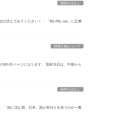
雑草のはなし
読んでみてください！ ・「BE-PAL net」に記事
雑草計画について
の80-81ページになります。 取材当日は、午後から
雑草のはなし
ルは、「緑に沈む国、日本。誰が草刈りを担うのかー農