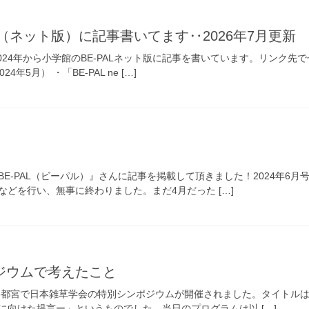
AL（ネット版）に記事書いてます‥2026年7月更新
24年から小学館のBE-PALネット版に記事を書いています。リンク先でぜひ
年5月） ・「BE-PAL ne […]
E-PAL（ビーパル）』さんに記事を掲載して頂きました！2024年6月号
どを行い、無事に終わりました。まだ4月だった […]
ジウムで考えたこと
⽇に、宇都宮で日本雑草学会の特別シンポジウムが開催されました。タイト
に向けた提言ー」というものでした。当日のプログラムは以 […]