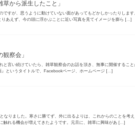
「雑草から派生したこと」
のですが、思うように動けていない面があってもどかしかったりします
とりあえず、今の頭に浮かぶことに近い写真を見てイメージを膨ら […]
の観察会」
れと言い続けていたら、雑草観察会のお話を頂き、無事に開催することが
というタイトルで、Facebookページ、ホームページ […]
月となりました。寒さに勝てず、外に出るよりは、これからのことを考え
に触れる機会が増えてきたようです。元旦に、雑草に興味があ […]