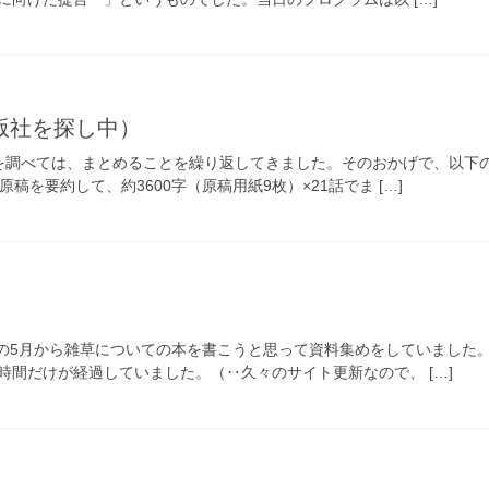
版社を探し中）
を調べては、まとめることを繰り返してきました。そのおかげで、以下の
稿を要約して、約3600字（原稿用紙9枚）×21話でま […]
2年の5月から雑草についての本を書こうと思って資料集めをしていまし
時間だけが経過していました。（‥久々のサイト更新なので、 […]