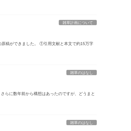
雑草計画について
原稿ができました。 ①引用文献と本文で約15万字
雑草のはなし
た。さらに数年前から構想はあったのですが、どうまと
雑草のはなし