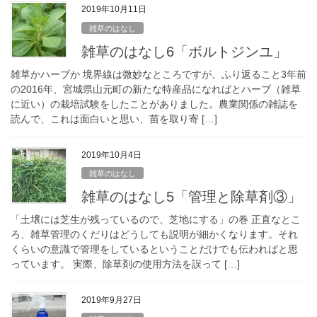
2019年10月11日
雑草のはなし
雑草のはなし6「ボルトジンユ」
雑草かハーブか 境界線は微妙なところですが、ふり返ること3年前
の2016年、宮城県山元町の新たな特産品になればとハーブ（雑草
に近い）の栽培試験をしたことがありました。農業関係の雑誌を
読んで、これは面白いと思い、苗を取り寄 […]
2019年10月4日
雑草のはなし
雑草のはなし5「管理と除草剤③」
「土壌には芝生が残っているので、芝地にする」の巻 正直なとこ
ろ、雑草管理のくだりはどうしても説明が細かくなります。それ
くらいの意識で管理をしているということだけでも伝わればと思
っています。 実際、除草剤の使用方法を誤って […]
2019年9月27日