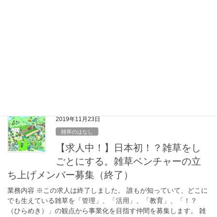
イベント
【終了】東北をきっかけからはじ
める〜GRA×ふらっとーほく×きっ
かけ食堂〜
おしらせ 以下の内容でイベントを開催することになりました。雑
草の話もしようと思っています。お時間のある方はぜひどうぞ！
概要 このイベントでは、東北の地域に様々な形で関わる「地域
人」が、地域の魅力や語りたいこ とを語りま […]
2019年11月23日
雑草のはなし
【求人中！】日本初！？雑草をし
ごとにする。雑草ベンチャーの立
ち上げメンバー募集（終了）
業務内容 ※この求人は終了しました。 誰もが知っていて、どこに
でも生えている雑草を「管理」、「活用」、「教育」、「！？
（ひらめき）」の観点から事業化を目指す仲間を募集します。 雑