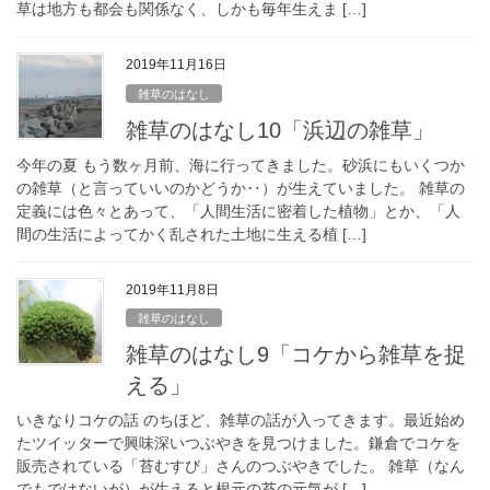
草は地方も都会も関係なく、しかも毎年生えま […]
2019年11月16日
雑草のはなし
雑草のはなし10「浜辺の雑草」
今年の夏 もう数ヶ月前、海に行ってきました。砂浜にもいくつか
の雑草（と言っていいのかどうか‥）が生えていました。 雑草の
定義には色々とあって、「人間生活に密着した植物」とか、「人
間の生活によってかく乱された土地に生える植 […]
2019年11月8日
雑草のはなし
雑草のはなし9「コケから雑草を捉
える」
いきなりコケの話 のちほど、雑草の話が入ってきます。最近始め
たツイッターで興味深いつぶやきを見つけました。鎌倉でコケを
販売されている「苔むすび」さんのつぶやきでした。 雑草（なん
でもではないが）が生えると根元の苔の元気が […]