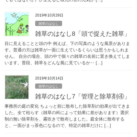
2019年10月29日
雑草のはなし
雑草のはなし8「頭で捉えた雑草」
目に見えることと頭の中 例えば、下の写真のような風景がありま
す。普通の方は雑草が一面に生えているくらいは思うかもしれま
せん。 自分の場合、頭の中で個々の雑草の名前に置き換えてしま
います。普段、雑草をどんな風に見ているか‥ […]
2019年10月14日
雑草のはなし
雑草のはなし7「管理と除草剤④」
事務所の庭の変化 ちょっと前に散布した除草剤の効果が出てきま
した。全て枯らす（雑草の科によって効果に差があります）選択
制の無い除草剤を、霧吹きで散布しました。庭全体に散布する
と、一面がまっ茶色になるので、特定の雑草だけに […]