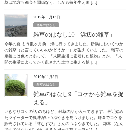
草は地方も都会も関係なく、しかも毎年生えま […]
2019年11月16日
雑草のはなし
雑草のはなし10「浜辺の雑草」
今年の夏 もう数ヶ月前、海に行ってきました。砂浜にもいくつか
の雑草（と言っていいのかどうか‥）が生えていました。 雑草の
定義には色々とあって、「人間生活に密着した植物」とか、「人
間の生活によってかく乱された土地に生える植 […]
2019年11月8日
雑草のはなし
雑草のはなし9「コケから雑草を捉
える」
いきなりコケの話 のちほど、雑草の話が入ってきます。最近始め
たツイッターで興味深いつぶやきを見つけました。鎌倉でコケを
販売されている「苔むすび」さんのつぶやきでした。 雑草（なん
でもではないが）が生えると根元の苔の元気が […]