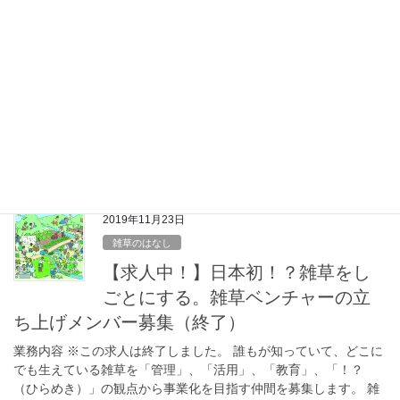
イベント
【終了】東北をきっかけからはじ
める〜GRA×ふらっとーほく×きっ
かけ食堂〜
おしらせ 以下の内容でイベントを開催することになりました。雑
草の話もしようと思っています。お時間のある方はぜひどうぞ！
概要 このイベントでは、東北の地域に様々な形で関わる「地域
人」が、地域の魅力や語りたいこ とを語りま […]
2019年11月23日
雑草のはなし
【求人中！】日本初！？雑草をし
ごとにする。雑草ベンチャーの立
ち上げメンバー募集（終了）
業務内容 ※この求人は終了しました。 誰もが知っていて、どこに
でも生えている雑草を「管理」、「活用」、「教育」、「！？
（ひらめき）」の観点から事業化を目指す仲間を募集します。 雑