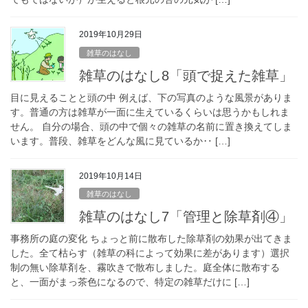
2019年10月29日
雑草のはなし
雑草のはなし8「頭で捉えた雑草」
目に見えることと頭の中 例えば、下の写真のような風景がありま
す。普通の方は雑草が一面に生えているくらいは思うかもしれま
せん。 自分の場合、頭の中で個々の雑草の名前に置き換えてしま
います。普段、雑草をどんな風に見ているか‥ […]
2019年10月14日
雑草のはなし
雑草のはなし7「管理と除草剤④」
事務所の庭の変化 ちょっと前に散布した除草剤の効果が出てきま
した。全て枯らす（雑草の科によって効果に差があります）選択
制の無い除草剤を、霧吹きで散布しました。庭全体に散布する
と、一面がまっ茶色になるので、特定の雑草だけに […]