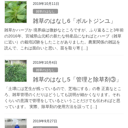
2019年10月11日
雑草のはなし
雑草のはなし6「ボルトジンユ」
雑草かハーブか 境界線は微妙なところですが、ふり返ること3年前
の2016年、宮城県山元町の新たな特産品になればとハーブ（雑草
に近い）の栽培試験をしたことがありました。農業関係の雑誌を
読んで、これは面白いと思い、苗を取り寄 […]
2019年10月4日
雑草のはなし
雑草のはなし5「管理と除草剤③」
「土壌には芝生が残っているので、芝地にする」の巻 正直なとこ
ろ、雑草管理のくだりはどうしても説明が細かくなります。それ
くらいの意識で管理をしているということだけでも伝わればと思
っています。 実際、除草剤の使用方法を誤って […]
2019年9月27日