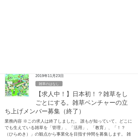
イベント
【終了】東北をきっかけからはじ
める〜GRA×ふらっとーほく×きっ
かけ食堂〜
おしらせ 以下の内容でイベントを開催することになりました。雑
草の話もしようと思っています。お時間のある方はぜひどうぞ！
概要 このイベントでは、東北の地域に様々な形で関わる「地域
人」が、地域の魅力や語りたいこ とを語りま […]
2019年11月23日
雑草のはなし
【求人中！】日本初！？雑草をし
ごとにする。雑草ベンチャーの立
ち上げメンバー募集（終了）
業務内容 ※この求人は終了しました。 誰もが知っていて、どこに
でも生えている雑草を「管理」、「活用」、「教育」、「！？
（ひらめき）」の観点から事業化を目指す仲間を募集します。 雑