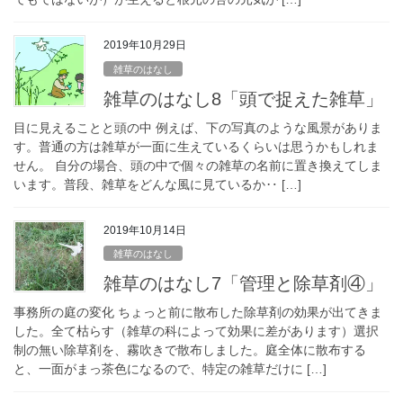
2019年10月29日
雑草のはなし
雑草のはなし8「頭で捉えた雑草」
目に見えることと頭の中 例えば、下の写真のような風景がありま
す。普通の方は雑草が一面に生えているくらいは思うかもしれま
せん。 自分の場合、頭の中で個々の雑草の名前に置き換えてしま
います。普段、雑草をどんな風に見ているか‥ […]
2019年10月14日
雑草のはなし
雑草のはなし7「管理と除草剤④」
事務所の庭の変化 ちょっと前に散布した除草剤の効果が出てきま
した。全て枯らす（雑草の科によって効果に差があります）選択
制の無い除草剤を、霧吹きで散布しました。庭全体に散布する
と、一面がまっ茶色になるので、特定の雑草だけに […]