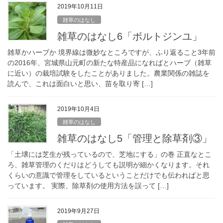
2019年10月11日
雑草のはなし
雑草のはなし6「ボルトジンユ」
雑草かハーブか 境界線は微妙なところですが、ふり返ること3年前
の2016年、宮城県山元町の新たな特産品になればとハーブ（雑草
に近い）の栽培試験をしたことがありました。農業関係の雑誌を
読んで、これは面白いと思い、苗を取り寄 […]
2019年10月4日
雑草のはなし
雑草のはなし5「管理と除草剤③」
「土壌には芝生が残っているので、芝地にする」の巻 正直なとこ
ろ、雑草管理のくだりはどうしても説明が細かくなります。それ
くらいの意識で管理をしているということだけでも伝わればと思
っています。 実際、除草剤の使用方法を誤って […]
2019年9月27日