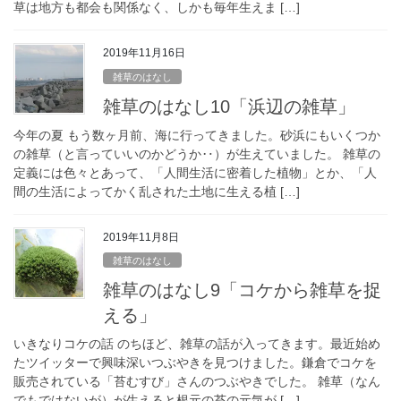
草は地方も都会も関係なく、しかも毎年生えま […]
2019年11月16日
雑草のはなし
雑草のはなし10「浜辺の雑草」
今年の夏 もう数ヶ月前、海に行ってきました。砂浜にもいくつか
の雑草（と言っていいのかどうか‥）が生えていました。 雑草の
定義には色々とあって、「人間生活に密着した植物」とか、「人
間の生活によってかく乱された土地に生える植 […]
2019年11月8日
雑草のはなし
雑草のはなし9「コケから雑草を捉
える」
いきなりコケの話 のちほど、雑草の話が入ってきます。最近始め
たツイッターで興味深いつぶやきを見つけました。鎌倉でコケを
販売されている「苔むすび」さんのつぶやきでした。 雑草（なん
でもではないが）が生えると根元の苔の元気が […]