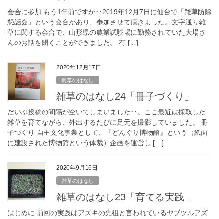
会合に参加 もう1年前ですが‥2019年12月7日に仙台で「雑草防除
懇話会」という会合があり、参加させて頂きました。文字通り雑
草に関する会合で、山形県の農業試験場に勤務されていた大場さ
んのお話を聞くことができました。 有 […]
2020年12月17日
雑草のはなし
雑草のはなし24「冊子づくり」
だいぶ投稿の間隔が空いてしまいました‥。ここ最近は採取した
雑草を育てながら、外出するたびに足元を撮影していました。 冊
子づくり 自主文化事業として、『どんぐり博物館』という（紙面
に建設された博物館という体裁）企画を運営し […]
2020年9月16日
雑草のはなし
雑草のはなし23「育てる実践」
はじめに 前回の実践はアズキの先祖と言われているヤブツルアズ