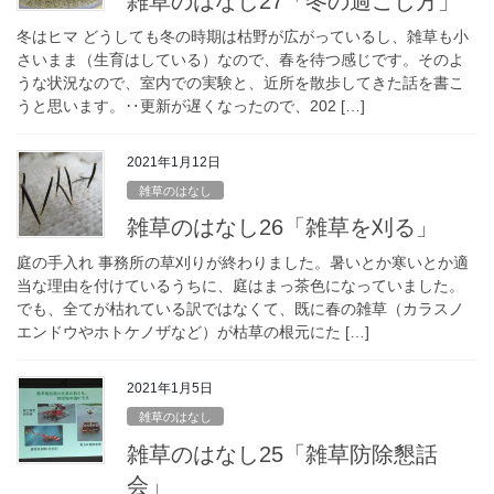
雑草のはなし27「冬の過ごし方」
冬はヒマ どうしても冬の時期は枯野が広がっているし、雑草も小
さいまま（生育はしている）なので、春を待つ感じです。そのよ
うな状況なので、室内での実験と、近所を散歩してきた話を書こ
うと思います。‥更新が遅くなったので、202 […]
2021年1月12日
雑草のはなし
雑草のはなし26「雑草を刈る」
庭の手入れ 事務所の草刈りが終わりました。暑いとか寒いとか適
当な理由を付けているうちに、庭はまっ茶色になっていました。
でも、全てが枯れている訳ではなくて、既に春の雑草（カラスノ
エンドウやホトケノザなど）が枯草の根元にた […]
2021年1月5日
雑草のはなし
雑草のはなし25「雑草防除懇話
会」